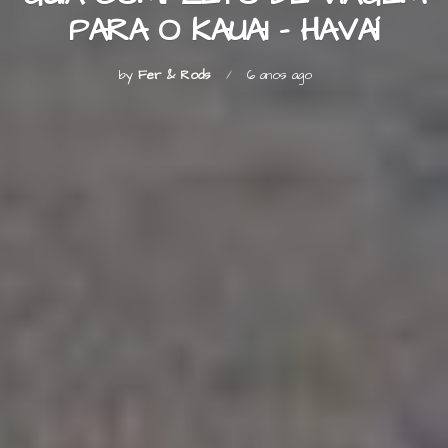
PARA O KAUAI – HAVAÍ
by
Fer & Rods
6 anos ago