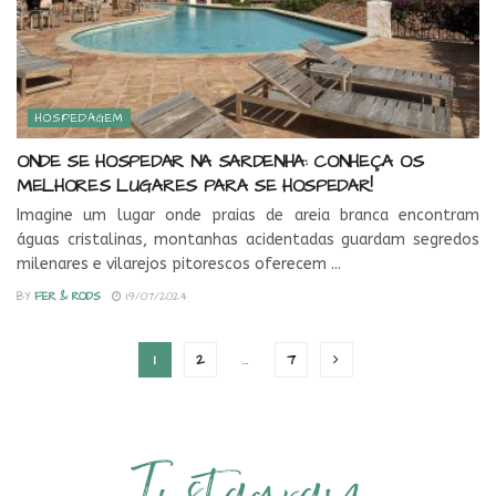
HOSPEDAGEM
ONDE SE HOSPEDAR NA SARDENHA: CONHEÇA OS
MELHORES LUGARES PARA SE HOSPEDAR!
Imagine um lugar onde praias de areia branca encontram
águas cristalinas, montanhas acidentadas guardam segredos
milenares e vilarejos pitorescos oferecem ...
BY
FER & RODS
19/07/2024
1
2
…
7